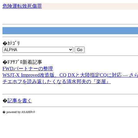
危険運転致死傷罪
�ｶﾃｺﾞﾘ
�Fｱｻﾌﾞﾛ新着記事
FWDパートナーの整理
WSJT-X Improved改造版、CQ DXと大陸指定CQに対応 ―
チエホフを読み返したくなる清水邦夫の『楽屋』
�
記事を書く
� powered by ASAHIﾈｯﾄ