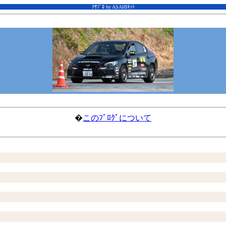
ｱｻﾌﾞﾛ by ASAHIﾈｯﾄ
�
このﾌﾞﾛｸﾞについて