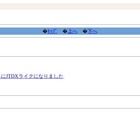
�
ﾄｯﾌﾟ
�
上へ
�
下へ
 さらにJTDXライクになりました